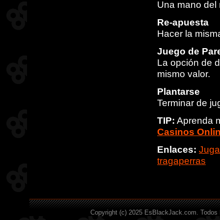
Una mano del 
Re-apuesta
Hacer la misma
Juego de Par
La opción de d
mismo valor.
Plantarse
Terminar de j
TIP:
Aprenda m
Casinos Onli
Enlaces:
Juga
tragaperras
Copyright (c) 2025 EsBlackJack.com. Todos 