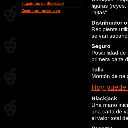
Jugadores de BlackJack
figuras (reyes,
Casino online en vivo
"altas".
Distribuidor o
Recipiente uti
se van sacando
Seguro
Posibilidad de
primera carta d
Talla
Montón de naip
Hoy puede s
Blackjack
Una mano inici
una carta de val
el valor total 